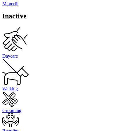
Mi perfil
Inactive
Daycare
Walking
Grooming
Boarding