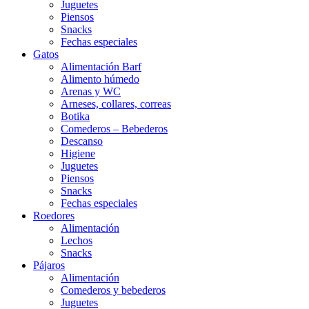
Juguetes
Piensos
Snacks
Fechas especiales
Gatos
Alimentación Barf
Alimento húmedo
Arenas y WC
Arneses, collares, correas
Botika
Comederos – Bebederos
Descanso
Higiene
Juguetes
Piensos
Snacks
Fechas especiales
Roedores
Alimentación
Lechos
Snacks
Pájaros
Alimentación
Comederos y bebederos
Juguetes