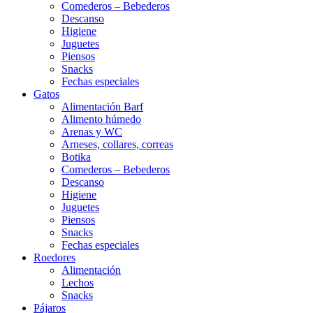
Comederos – Bebederos
Descanso
Higiene
Juguetes
Piensos
Snacks
Fechas especiales
Gatos
Alimentación Barf
Alimento húmedo
Arenas y WC
Arneses, collares, correas
Botika
Comederos – Bebederos
Descanso
Higiene
Juguetes
Piensos
Snacks
Fechas especiales
Roedores
Alimentación
Lechos
Snacks
Pájaros