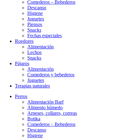
Comederos – Bebederos
Descanso
Higiene
Juguetes
Piensos
Snacks
Fechas especiales
Roedores
Alimentación
Lechos
Snacks
Pájaros
Alimentación
Comederos y bebederos
Juguetes
Terapias naturales
Perros
Alimentación Barf
Alimento húmedo
Arneses, collares, correas
Botika
Comederos – Bebederos
Descanso
Higiene