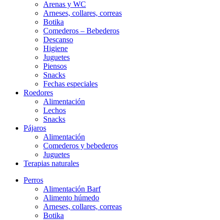
Arenas y WC
Arneses, collares, correas
Botika
Comederos – Bebederos
Descanso
Higiene
Juguetes
Piensos
Snacks
Fechas especiales
Roedores
Alimentación
Lechos
Snacks
Pájaros
Alimentación
Comederos y bebederos
Juguetes
Terapias naturales
Perros
Alimentación Barf
Alimento húmedo
Arneses, collares, correas
Botika