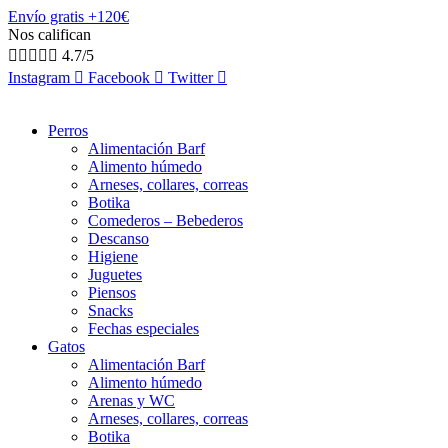
Envío gratis +120€
Nos califican





4.7/5
Instagram
Facebook
Twitter
Perros
Alimentación Barf
Alimento húmedo
Arneses, collares, correas
Botika
Comederos – Bebederos
Descanso
Higiene
Juguetes
Piensos
Snacks
Fechas especiales
Gatos
Alimentación Barf
Alimento húmedo
Arenas y WC
Arneses, collares, correas
Botika