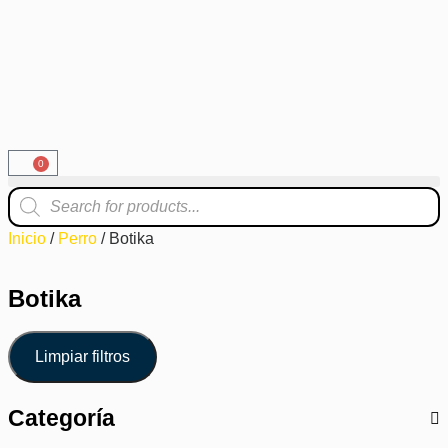
0
Inicio
/
Perro
/ Botika
Botika
Limpiar filtros
Categoría