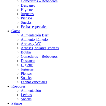
Comederos – Bebederos
Descanso
Higiene
Juguetes
Piensos
Snacks
Fechas especiales
Gatos
Alimentación Barf
Alimento húmedo
Arenas y WC
Arneses, collares, correas
Botika
Comederos – Bebederos
Descanso
Higiene
Juguetes
Piensos
Snacks
Fechas especiales
Roedores
Alimentación
Lechos
Snacks
Pájaros