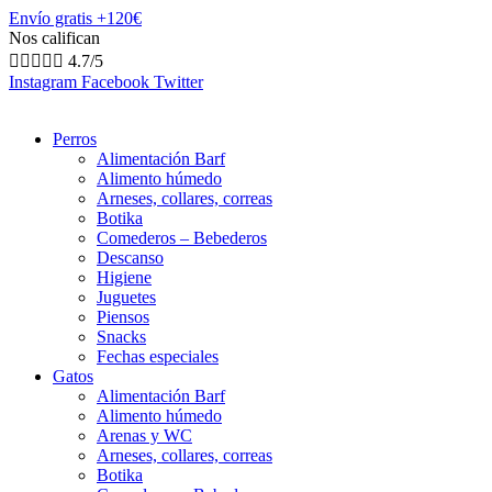
Envío gratis +120€
Nos califican





4.7/5
Instagram
Facebook
Twitter
Perros
Alimentación Barf
Alimento húmedo
Arneses, collares, correas
Botika
Comederos – Bebederos
Descanso
Higiene
Juguetes
Piensos
Snacks
Fechas especiales
Gatos
Alimentación Barf
Alimento húmedo
Arenas y WC
Arneses, collares, correas
Botika