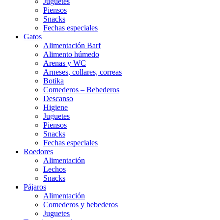
Juguetes
Piensos
Snacks
Fechas especiales
Gatos
Alimentación Barf
Alimento húmedo
Arenas y WC
Arneses, collares, correas
Botika
Comederos – Bebederos
Descanso
Higiene
Juguetes
Piensos
Snacks
Fechas especiales
Roedores
Alimentación
Lechos
Snacks
Pájaros
Alimentación
Comederos y bebederos
Juguetes