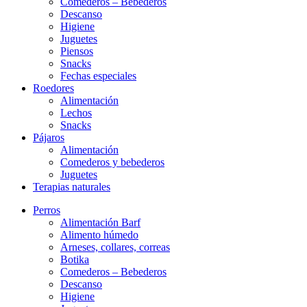
Comederos – Bebederos
Descanso
Higiene
Juguetes
Piensos
Snacks
Fechas especiales
Roedores
Alimentación
Lechos
Snacks
Pájaros
Alimentación
Comederos y bebederos
Juguetes
Terapias naturales
Perros
Alimentación Barf
Alimento húmedo
Arneses, collares, correas
Botika
Comederos – Bebederos
Descanso
Higiene