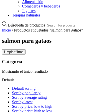
Alimentación
Comederos y bebederos
Juguetes
Terapias naturales
Búsqueda de productos
Inicio
/ Productos etiquetados “salmon para gataos”
salmon para gataos
Limpiar filtros
Categoría
Mostrando el único resultado
Default
Default sorting
Sort by popularity
Sort by average rating
Sort by latest
Sort by price: low to high
Sort by price: high to low