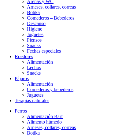
Arenas y WC
Arneses, collares, correas
Botika
Comederos – Bebederos
Descanso
Higiene
Juguetes
Piensos
Snacks
Fechas especiales
Roedores
Alimentación
Lechos
Snacks
Pájaros
Alimentación
Comederos y bebederos
Juguetes
Terapias naturales
Perros
Alimentación Barf
Alimento húmedo
Arneses, collares, correas
Botika