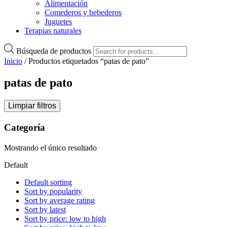
Alimentación
Comederos y bebederos
Juguetes
Terapias naturales
Búsqueda de productos
Inicio
/ Productos etiquetados “patas de pato”
patas de pato
Limpiar filtros
Categoría
Mostrando el único resultado
Default
Default sorting
Sort by popularity
Sort by average rating
Sort by latest
Sort by price: low to high