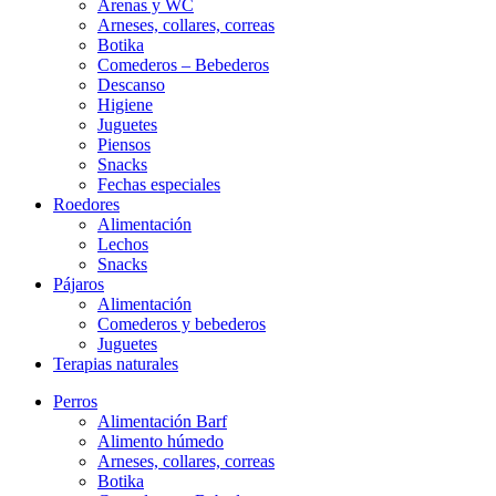
Arenas y WC
Arneses, collares, correas
Botika
Comederos – Bebederos
Descanso
Higiene
Juguetes
Piensos
Snacks
Fechas especiales
Roedores
Alimentación
Lechos
Snacks
Pájaros
Alimentación
Comederos y bebederos
Juguetes
Terapias naturales
Perros
Alimentación Barf
Alimento húmedo
Arneses, collares, correas
Botika