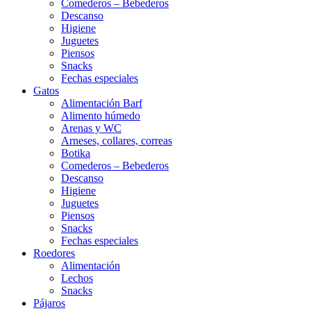
Comederos – Bebederos
Descanso
Higiene
Juguetes
Piensos
Snacks
Fechas especiales
Gatos
Alimentación Barf
Alimento húmedo
Arenas y WC
Arneses, collares, correas
Botika
Comederos – Bebederos
Descanso
Higiene
Juguetes
Piensos
Snacks
Fechas especiales
Roedores
Alimentación
Lechos
Snacks
Pájaros