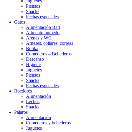
Juguetes
Piensos
Snacks
Fechas especiales
Gatos
Alimentación Barf
Alimento húmedo
Arenas y WC
Arneses, collares, correas
Botika
Comederos – Bebederos
Descanso
Higiene
Juguetes
Piensos
Snacks
Fechas especiales
Roedores
Alimentación
Lechos
Snacks
Pájaros
Alimentación
Comederos y bebederos
Juguetes