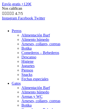
Envío gratis +120€
Nos califican





4.7/5
Instagram
Facebook
Twitter
Perros
Alimentación Barf
Alimento húmedo
Arneses, collares, correas
Botika
Comederos – Bebederos
Descanso
Higiene
Juguetes
Piensos
Snacks
Fechas especiales
Gatos
Alimentación Barf
Alimento húmedo
Arenas y WC
Arneses, collares, correas
Botika