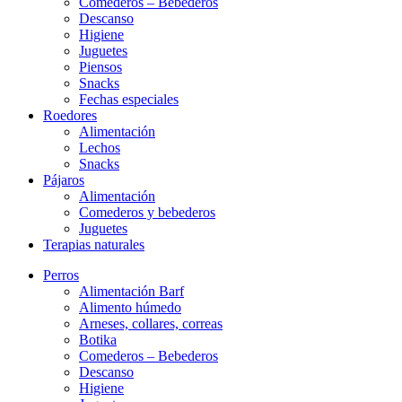
Comederos – Bebederos
Descanso
Higiene
Juguetes
Piensos
Snacks
Fechas especiales
Roedores
Alimentación
Lechos
Snacks
Pájaros
Alimentación
Comederos y bebederos
Juguetes
Terapias naturales
Perros
Alimentación Barf
Alimento húmedo
Arneses, collares, correas
Botika
Comederos – Bebederos
Descanso
Higiene