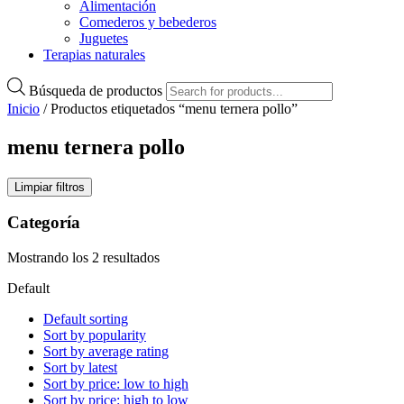
Alimentación
Comederos y bebederos
Juguetes
Terapias naturales
Búsqueda de productos
Inicio
/ Productos etiquetados “menu ternera pollo”
menu ternera pollo
Limpiar filtros
Categoría
Mostrando los 2 resultados
Default
Default sorting
Sort by popularity
Sort by average rating
Sort by latest
Sort by price: low to high
Sort by price: high to low