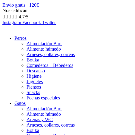
Envío gratis +120€
Nos califican





4.7/5
Instagram
Facebook
Twitter
Perros
Alimentación Barf
Alimento húmedo
Arneses, collares, correas
Botika
Comederos – Bebederos
Descanso
Higiene
Juguetes
Piensos
Snacks
Fechas especiales
Gatos
Alimentación Barf
Alimento húmedo
Arenas y WC
Arneses, collares, correas
Botika