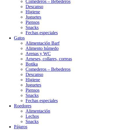
Comederos – Bebederos
Descanso
Higiene
Juguetes
Piensos
Snacks
Fechas especiales
Gatos
Alimentación Barf
Alimento húmedo
Arenas y WC
Arneses, collares, correas
Botika
Comederos – Bebederos
Descanso
Higiene
Juguetes
Piensos
Snacks
Fechas especiales
Roedores
Alimentación
Lechos
Snacks
Pájaros