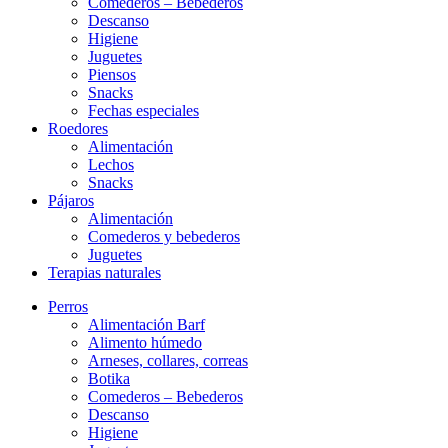
Comederos – Bebederos
Descanso
Higiene
Juguetes
Piensos
Snacks
Fechas especiales
Roedores
Alimentación
Lechos
Snacks
Pájaros
Alimentación
Comederos y bebederos
Juguetes
Terapias naturales
Perros
Alimentación Barf
Alimento húmedo
Arneses, collares, correas
Botika
Comederos – Bebederos
Descanso
Higiene