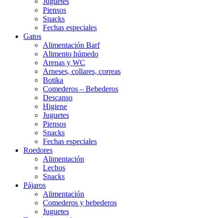
Juguetes
Piensos
Snacks
Fechas especiales
Gatos
Alimentación Barf
Alimento húmedo
Arenas y WC
Arneses, collares, correas
Botika
Comederos – Bebederos
Descanso
Higiene
Juguetes
Piensos
Snacks
Fechas especiales
Roedores
Alimentación
Lechos
Snacks
Pájaros
Alimentación
Comederos y bebederos
Juguetes