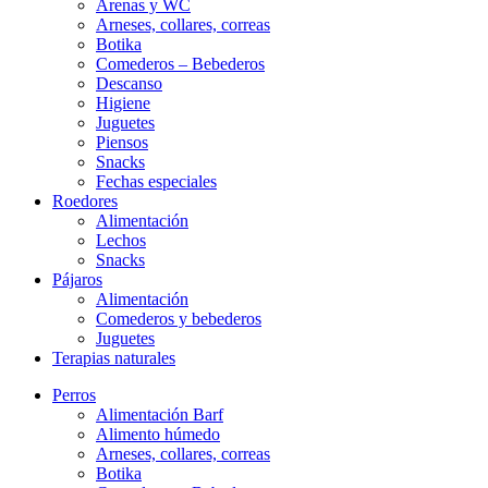
Arenas y WC
Arneses, collares, correas
Botika
Comederos – Bebederos
Descanso
Higiene
Juguetes
Piensos
Snacks
Fechas especiales
Roedores
Alimentación
Lechos
Snacks
Pájaros
Alimentación
Comederos y bebederos
Juguetes
Terapias naturales
Perros
Alimentación Barf
Alimento húmedo
Arneses, collares, correas
Botika