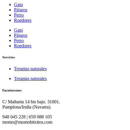
Gato
Pájaros
Perro
Roedores
Gato
Pájaros
Perro
Roedores
Servicios
Terapias naturales
Terapias naturales
Encuéntranos
C/ Mañueta 14 bis bajo. 31001.
Pamplona/Iruña (Navarra).
948 045 228 | 659 088 105
momo@momobitxitos.com