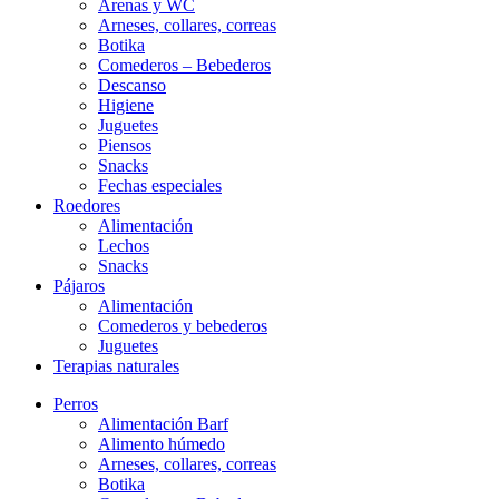
Arenas y WC
Arneses, collares, correas
Botika
Comederos – Bebederos
Descanso
Higiene
Juguetes
Piensos
Snacks
Fechas especiales
Roedores
Alimentación
Lechos
Snacks
Pájaros
Alimentación
Comederos y bebederos
Juguetes
Terapias naturales
Perros
Alimentación Barf
Alimento húmedo
Arneses, collares, correas
Botika