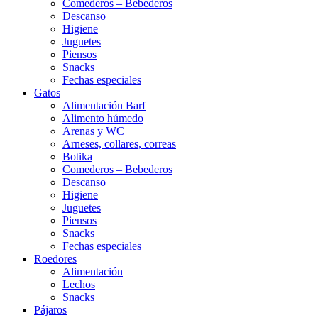
Comederos – Bebederos
Descanso
Higiene
Juguetes
Piensos
Snacks
Fechas especiales
Gatos
Alimentación Barf
Alimento húmedo
Arenas y WC
Arneses, collares, correas
Botika
Comederos – Bebederos
Descanso
Higiene
Juguetes
Piensos
Snacks
Fechas especiales
Roedores
Alimentación
Lechos
Snacks
Pájaros