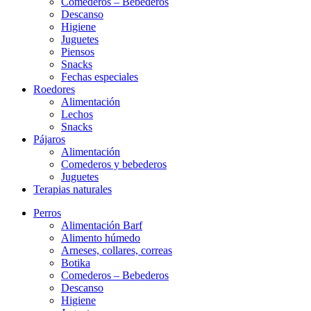
Comederos – Bebederos
Descanso
Higiene
Juguetes
Piensos
Snacks
Fechas especiales
Roedores
Alimentación
Lechos
Snacks
Pájaros
Alimentación
Comederos y bebederos
Juguetes
Terapias naturales
Perros
Alimentación Barf
Alimento húmedo
Arneses, collares, correas
Botika
Comederos – Bebederos
Descanso
Higiene