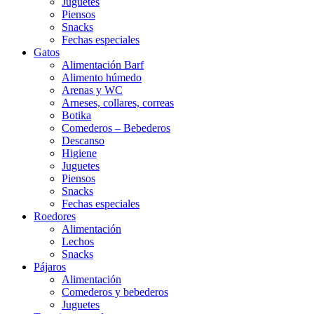
Juguetes
Piensos
Snacks
Fechas especiales
Gatos
Alimentación Barf
Alimento húmedo
Arenas y WC
Arneses, collares, correas
Botika
Comederos – Bebederos
Descanso
Higiene
Juguetes
Piensos
Snacks
Fechas especiales
Roedores
Alimentación
Lechos
Snacks
Pájaros
Alimentación
Comederos y bebederos
Juguetes