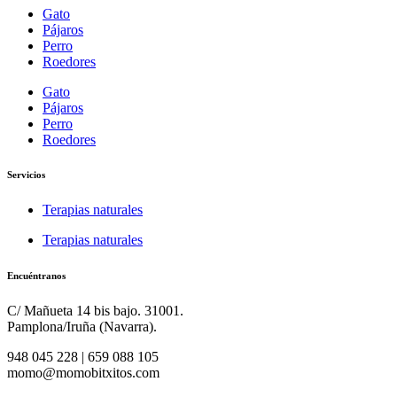
Gato
Pájaros
Perro
Roedores
Gato
Pájaros
Perro
Roedores
Servicios
Terapias naturales
Terapias naturales
Encuéntranos
C/ Mañueta 14 bis bajo. 31001.
Pamplona/Iruña (Navarra).
948 045 228 | 659 088 105
momo@momobitxitos.com