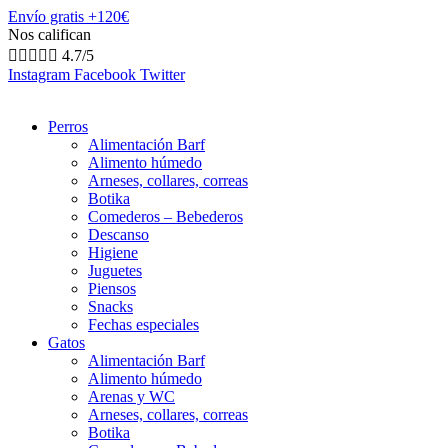
Envío gratis +120€
Nos califican





4.7/5
Instagram
Facebook
Twitter
Perros
Alimentación Barf
Alimento húmedo
Arneses, collares, correas
Botika
Comederos – Bebederos
Descanso
Higiene
Juguetes
Piensos
Snacks
Fechas especiales
Gatos
Alimentación Barf
Alimento húmedo
Arenas y WC
Arneses, collares, correas
Botika