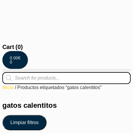
Cart
(0)
0.00
€
0
Inicio
/ Productos etiquetados “gatos calentitos”
gatos calentitos
Limpiar filtros