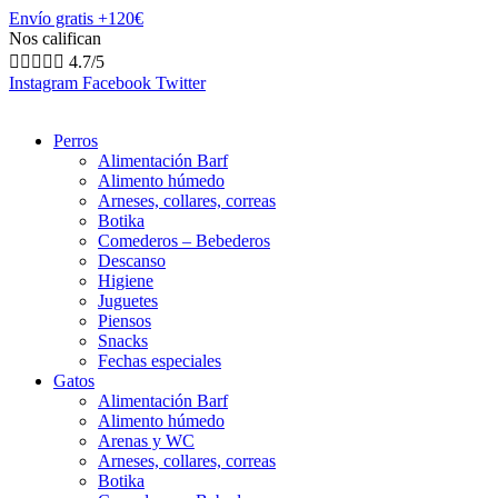
Envío gratis +120€
Nos califican





4.7/5
Instagram
Facebook
Twitter
Perros
Alimentación Barf
Alimento húmedo
Arneses, collares, correas
Botika
Comederos – Bebederos
Descanso
Higiene
Juguetes
Piensos
Snacks
Fechas especiales
Gatos
Alimentación Barf
Alimento húmedo
Arenas y WC
Arneses, collares, correas
Botika