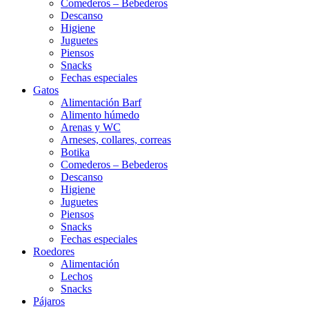
Comederos – Bebederos
Descanso
Higiene
Juguetes
Piensos
Snacks
Fechas especiales
Gatos
Alimentación Barf
Alimento húmedo
Arenas y WC
Arneses, collares, correas
Botika
Comederos – Bebederos
Descanso
Higiene
Juguetes
Piensos
Snacks
Fechas especiales
Roedores
Alimentación
Lechos
Snacks
Pájaros