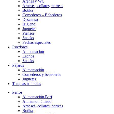
Arenas y WC
Arneses, collares, correas
Botika
Comederos – Bebederos
Descanso
Higiene
Juguetes
Piensos
Snacks
Fechas especiales
Roedores
Alimentación
Lechos
Snacks
Pájaros
Alimentación
Comederos y bebederos
Juguetes
Terapias naturales
Perros
Alimentación Barf
Alimento húmedo
Arneses, collares, correas
Botika