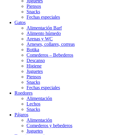
Juguetes
Piensos
Snacks
Fechas especiales
Gatos
Alimentación Barf
Alimento húmedo
Arenas y WC
Arneses, collares, correas
Botika
Comederos – Bebederos
Descanso
Higiene
Juguetes
Piensos
Snacks
Fechas especiales
Roedores
Alimentación
Lechos
Snacks
Pájaros
Alimentación
Comederos y bebederos
Juguetes