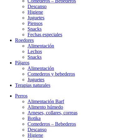
Comederos – Bebederos
Descanso
Higiene
Juguetes
Piensos
Snacks
Fechas especiales
Roedores
Alimentación
Lechos
Snacks
Pájaros
Alimentación
Comederos y bebederos
Juguetes
Terapias naturales
Perros
Alimentación Barf
Alimento húmedo
Arneses, collares, correas
Botika
Comederos – Bebederos
Descanso
Higiene