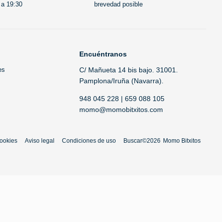
 a 19:30
brevedad posible
Encuéntranos
es
C/ Mañueta 14 bis bajo. 31001.
Pamplona/Iruña (Navarra).
948 045 228 | 659 088 105
momo@momobitxitos.com
cookies
Aviso legal
Condiciones de uso
Buscar
©2026
Momo Bitxitos