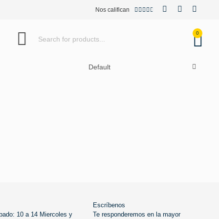
Nos califican





0
Default
Añadir al carrito
VOLVER ARRIBA
Escríbenos
bado: 10 a 14 Miercoles y
Te responderemos en la mayor