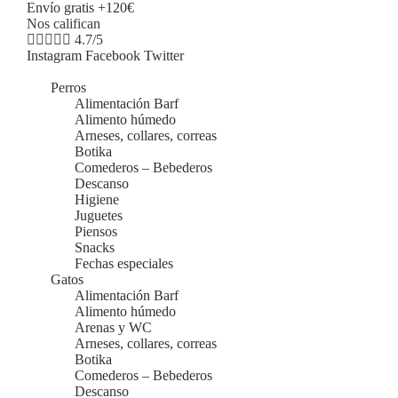
Envío gratis +120€
Nos califican





4.7/5
Instagram
Facebook
Twitter
Perros
Alimentación Barf
Alimento húmedo
Arneses, collares, correas
Botika
Comederos – Bebederos
Descanso
Higiene
Juguetes
Piensos
Snacks
Fechas especiales
Gatos
Alimentación Barf
Alimento húmedo
Arenas y WC
Arneses, collares, correas
Botika
Comederos – Bebederos
Descanso