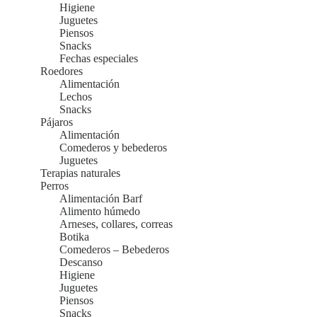
Higiene
Juguetes
Piensos
Snacks
Fechas especiales
Roedores
Alimentación
Lechos
Snacks
Pájaros
Alimentación
Comederos y bebederos
Juguetes
Terapias naturales
Perros
Alimentación Barf
Alimento húmedo
Arneses, collares, correas
Botika
Comederos – Bebederos
Descanso
Higiene
Juguetes
Piensos
Snacks