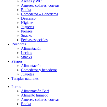
Arenas y WC
Arneses, collares, correas
Botika
Comederos – Bebederos
Descanso
Higiene
Juguetes
Piensos
Snacks
Fechas especiales
Roedores
Alimentación
Lechos
Snacks
Pájaros
Alimentación
Comederos y bebederos
Juguetes
Terapias naturales
Perros
Alimentación Barf
Alimento húmedo
Arneses, collares, correas
Botika