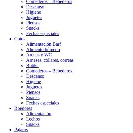
Comederos – Bebederos
Descanso
Higiene
Juguetes
Piensos
Snacks
Fechas especiales
Gatos
Alimentación Barf
Alimento húmedo
Arenas y WC
Arneses, collares, correas
Botika
Comederos – Bebederos
Descanso
Higiene
Juguetes
Piensos
Snacks
Fechas especiales
Roedores
Alimentación
Lechos
Snacks
Pájaros