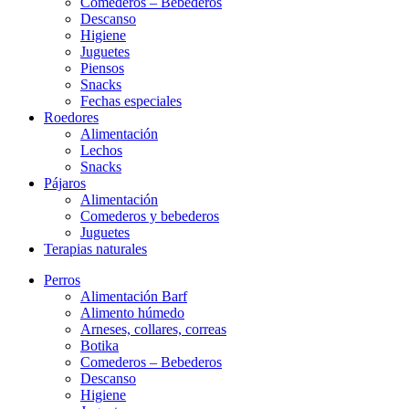
Comederos – Bebederos
Descanso
Higiene
Juguetes
Piensos
Snacks
Fechas especiales
Roedores
Alimentación
Lechos
Snacks
Pájaros
Alimentación
Comederos y bebederos
Juguetes
Terapias naturales
Perros
Alimentación Barf
Alimento húmedo
Arneses, collares, correas
Botika
Comederos – Bebederos
Descanso
Higiene