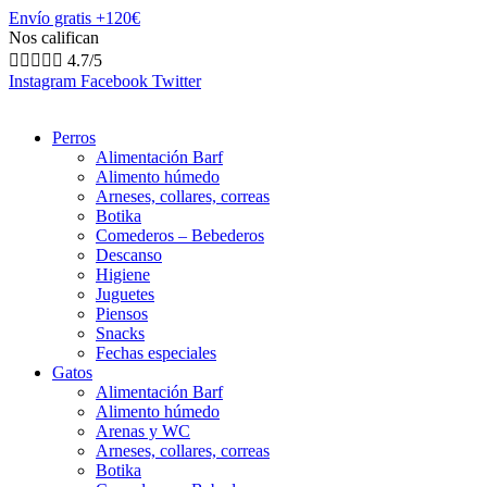
Envío gratis +120€
Nos califican





4.7/5
Instagram
Facebook
Twitter
Perros
Alimentación Barf
Alimento húmedo
Arneses, collares, correas
Botika
Comederos – Bebederos
Descanso
Higiene
Juguetes
Piensos
Snacks
Fechas especiales
Gatos
Alimentación Barf
Alimento húmedo
Arenas y WC
Arneses, collares, correas
Botika