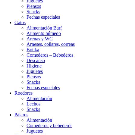
Juguetes
Piensos
Snacks
Fechas especiales
Gatos
Alimentación Barf
Alimento húmedo
Arenas y WC
Arneses, collares, correas
Botika
Comederos – Bebederos
Descanso
Higiene
Juguetes
Piensos
Snacks
Fechas especiales
Roedores
Alimentación
Lechos
Snacks
Pájaros
Alimentación
Comederos y bebederos
Juguetes