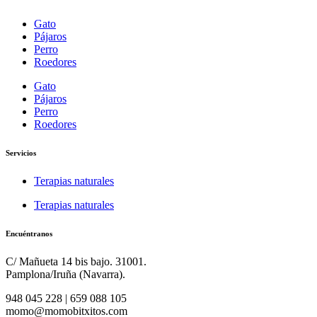
Gato
Pájaros
Perro
Roedores
Gato
Pájaros
Perro
Roedores
Servicios
Terapias naturales
Terapias naturales
Encuéntranos
C/ Mañueta 14 bis bajo. 31001.
Pamplona/Iruña (Navarra).
948 045 228 | 659 088 105
momo@momobitxitos.com