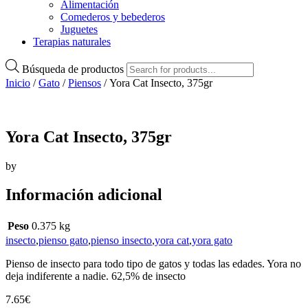
Alimentación
Comederos y bebederos
Juguetes
Terapias naturales
Búsqueda de productos
Inicio
/
Gato
/
Piensos
/ Yora Cat Insecto, 375gr
Yora Cat Insecto, 375gr
by
Información adicional
Peso
0.375 kg
insecto
,
pienso gato
,
pienso insecto
,
yora cat
,
yora gato
Pienso de insecto para todo tipo de gatos y todas las edades. Yora no
deja indiferente a nadie. 62,5% de insecto
7.65
€