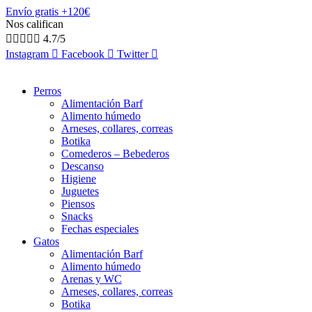
Envío gratis +120€
Nos califican





4.7/5
Instagram
Facebook
Twitter
Perros
Alimentación Barf
Alimento húmedo
Arneses, collares, correas
Botika
Comederos – Bebederos
Descanso
Higiene
Juguetes
Piensos
Snacks
Fechas especiales
Gatos
Alimentación Barf
Alimento húmedo
Arenas y WC
Arneses, collares, correas
Botika