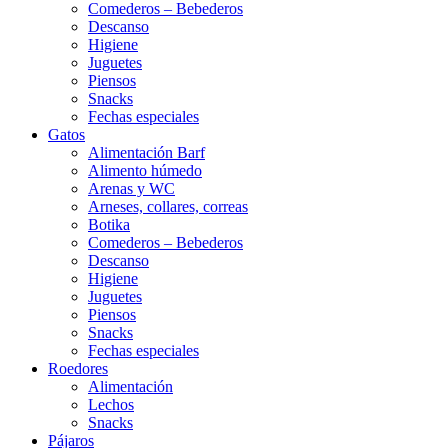
Comederos – Bebederos
Descanso
Higiene
Juguetes
Piensos
Snacks
Fechas especiales
Gatos
Alimentación Barf
Alimento húmedo
Arenas y WC
Arneses, collares, correas
Botika
Comederos – Bebederos
Descanso
Higiene
Juguetes
Piensos
Snacks
Fechas especiales
Roedores
Alimentación
Lechos
Snacks
Pájaros