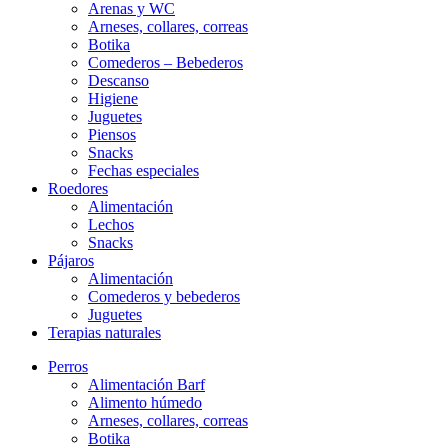
Arenas y WC
Arneses, collares, correas
Botika
Comederos – Bebederos
Descanso
Higiene
Juguetes
Piensos
Snacks
Fechas especiales
Roedores
Alimentación
Lechos
Snacks
Pájaros
Alimentación
Comederos y bebederos
Juguetes
Terapias naturales
Perros
Alimentación Barf
Alimento húmedo
Arneses, collares, correas
Botika