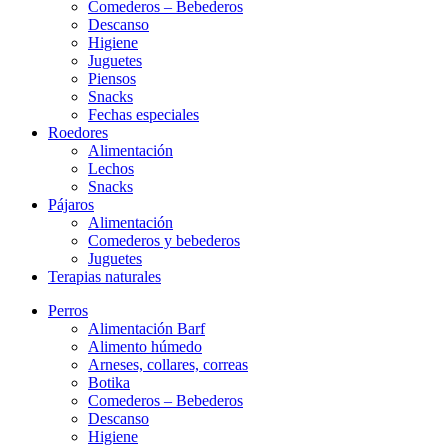
Comederos – Bebederos
Descanso
Higiene
Juguetes
Piensos
Snacks
Fechas especiales
Roedores
Alimentación
Lechos
Snacks
Pájaros
Alimentación
Comederos y bebederos
Juguetes
Terapias naturales
Perros
Alimentación Barf
Alimento húmedo
Arneses, collares, correas
Botika
Comederos – Bebederos
Descanso
Higiene