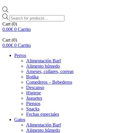
Búsqueda
de
Cart
(0)
productos
0.00
€
0
Carrito
Cart
(0)
0.00
€
0
Carrito
Perros
Alimentación Barf
Alimento húmedo
Arneses, collares, correas
Botika
Comederos – Bebederos
Descanso
Higiene
Juguetes
Piensos
Snacks
Fechas especiales
Gatos
Alimentación Barf
Alimento húmedo