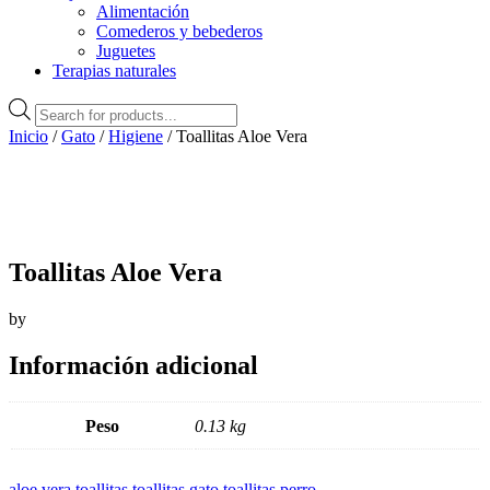
Alimentación
Comederos y bebederos
Juguetes
Terapias naturales
Búsqueda
de
Inicio
/
Gato
/
Higiene
/ Toallitas Aloe Vera
productos
Toallitas Aloe Vera
by
Información adicional
Peso
0.13 kg
aloe vera
,
toallitas
,
toallitas gato
,
toallitas perro