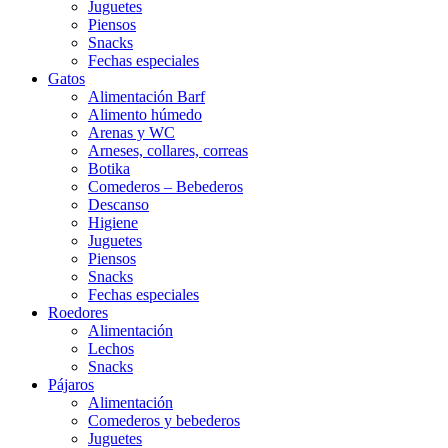
Juguetes
Piensos
Snacks
Fechas especiales
Gatos
Alimentación Barf
Alimento húmedo
Arenas y WC
Arneses, collares, correas
Botika
Comederos – Bebederos
Descanso
Higiene
Juguetes
Piensos
Snacks
Fechas especiales
Roedores
Alimentación
Lechos
Snacks
Pájaros
Alimentación
Comederos y bebederos
Juguetes