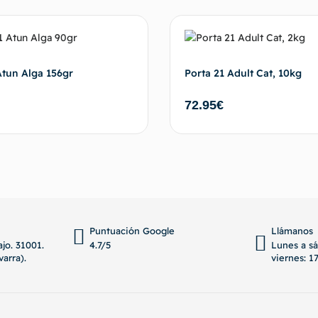
Atun Alga 156gr
Porta 21 Adult Cat, 10kg
72.95
€
Añadir al carrito
Añadir 
Puntuación Google
Llámanos
jo. 31001.
4.7/5
Lunes a sá
arra).
viernes: 17