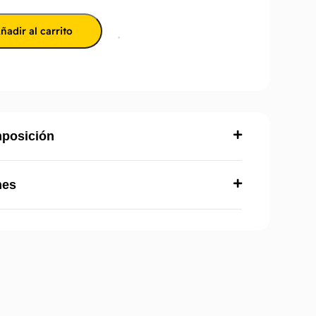
ñadir al carrito
mposición
nes