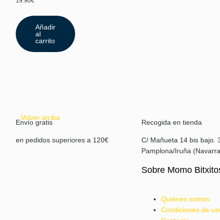
19.90
€
Añadir
al
carrito
Volver arriba
Envío gratis
Recogida en tienda
en pedidos superiores a 120€
C/ Mañueta 14 bis bajo. 
Pamplona/Iruña (Navarra
Sobre Momo Bitxito
Quiénes somos
Condiciones de us