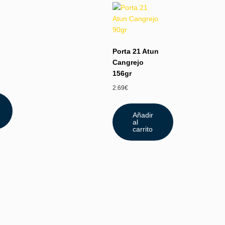
Porta 21 Atun
Cangrejo
156gr
2.69
€
Añadir
al
carrito