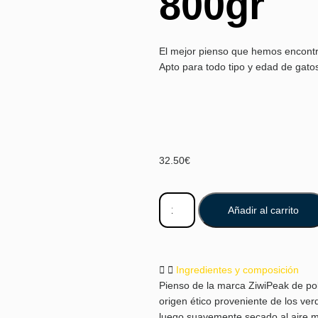
800gr
El mejor pienso que hemos encontr
Apto para todo tipo y edad de gato
32.50
€
Añadir al carrito
Ingredientes y composición
Pienso de la marca ZiwiPeak de pol
origen ético proveniente de los v
luego suavemente secado al aire m