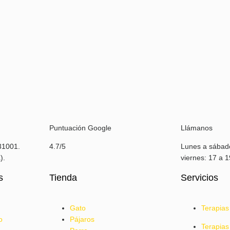
Puntuación Google
Llámanos
31001.
4.7/5
Lunes a sábado
).
viernes: 17 a 
s
Tienda
Servicios
Gato
Terapias
o
Pájaros
Terapias