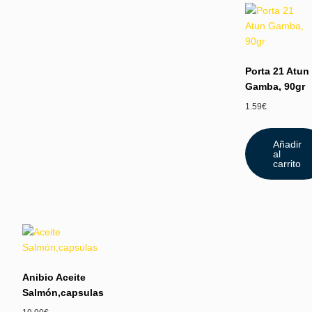
Porta 21 Atun
Gamba, 90gr
1.59
€
Añadir
al
carrito
Anibio Aceite
Salmón,capsulas