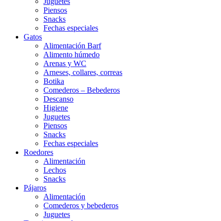
Juguetes
Piensos
Snacks
Fechas especiales
Gatos
Alimentación Barf
Alimento húmedo
Arenas y WC
Arneses, collares, correas
Botika
Comederos – Bebederos
Descanso
Higiene
Juguetes
Piensos
Snacks
Fechas especiales
Roedores
Alimentación
Lechos
Snacks
Pájaros
Alimentación
Comederos y bebederos
Juguetes