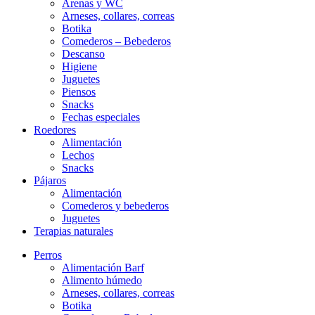
Arenas y WC
Arneses, collares, correas
Botika
Comederos – Bebederos
Descanso
Higiene
Juguetes
Piensos
Snacks
Fechas especiales
Roedores
Alimentación
Lechos
Snacks
Pájaros
Alimentación
Comederos y bebederos
Juguetes
Terapias naturales
Perros
Alimentación Barf
Alimento húmedo
Arneses, collares, correas
Botika