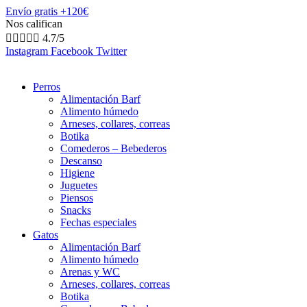
Envío gratis +120€
Nos califican





4.7/5
Instagram
Facebook
Twitter
Perros
Alimentación Barf
Alimento húmedo
Arneses, collares, correas
Botika
Comederos – Bebederos
Descanso
Higiene
Juguetes
Piensos
Snacks
Fechas especiales
Gatos
Alimentación Barf
Alimento húmedo
Arenas y WC
Arneses, collares, correas
Botika