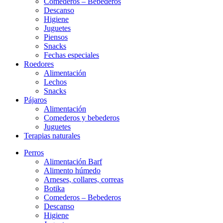
Comederos – Bebederos
Descanso
Higiene
Juguetes
Piensos
Snacks
Fechas especiales
Roedores
Alimentación
Lechos
Snacks
Pájaros
Alimentación
Comederos y bebederos
Juguetes
Terapias naturales
Perros
Alimentación Barf
Alimento húmedo
Arneses, collares, correas
Botika
Comederos – Bebederos
Descanso
Higiene