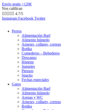
Envío gratis +120€
Nos califican





4.7/5
Instagram
Facebook
Twitter
Perros
Alimentación Barf
Alimento húmedo
Arneses, collares, correas
Botika
Comederos – Bebederos
Descanso
Higiene
Juguetes
Piensos
Snacks
Fechas especiales
Gatos
Alimentación Barf
Alimento húmedo
Arenas y WC
Arneses, collares, correas
Botika