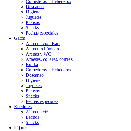
Comederos – Bebederos
Descanso
Higiene
Juguetes
Piensos
Snacks
Fechas especiales
Gatos
Alimentación Barf
Alimento húmedo
Arenas y WC
Arneses, collares, correas
Botika
Comederos – Bebederos
Descanso
Higiene
Juguetes
Piensos
Snacks
Fechas especiales
Roedores
Alimentación
Lechos
Snacks
Pájaros