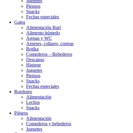
Juguetes
Piensos
Snacks
Fechas especiales
Gatos
Alimentación Barf
Alimento húmedo
Arenas y WC
Arneses, collares, correas
Botika
Comederos – Bebederos
Descanso
Higiene
Juguetes
Piensos
Snacks
Fechas especiales
Roedores
Alimentación
Lechos
Snacks
Pájaros
Alimentación
Comederos y bebederos
Juguetes