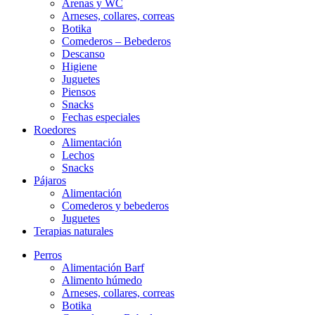
Arenas y WC
Arneses, collares, correas
Botika
Comederos – Bebederos
Descanso
Higiene
Juguetes
Piensos
Snacks
Fechas especiales
Roedores
Alimentación
Lechos
Snacks
Pájaros
Alimentación
Comederos y bebederos
Juguetes
Terapias naturales
Perros
Alimentación Barf
Alimento húmedo
Arneses, collares, correas
Botika