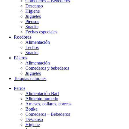
Comederos – Bebederos
Descanso
Higiene
Juguetes
Piensos
Snacks
Fechas especiales
Roedores
Alimentación
Lechos
Snacks
Pájaros
Alimentación
Comederos y bebederos
Juguetes
Terapias naturales
Perros
Alimentación Barf
Alimento húmedo
Arneses, collares, correas
Botika
Comederos – Bebederos
Descanso
Higiene