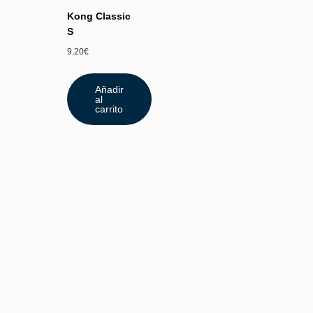
Kong Classic
S
9.20
€
Añadir
al
carrito