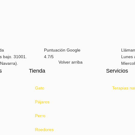
da
Puntuación Google
Lláma
s bajo. 31001.
4.7/5
Lunes 
Volver arriba
Navarra).
Miercol
s
Tienda
Servicios
Gato
Terapias na
Pájaros
Perro
Roedores