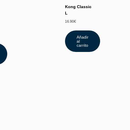
Kong Classic
L
16.90
€
Añadir
al
carrito