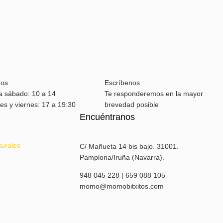
nos
Escríbenos
a sábado: 10 a 14
Te responderemos en la mayor
es y viernes: 17 a 19:30
brevedad posible
Encuéntranos
turales
C/ Mañueta 14 bis bajo. 31001.
Pamplona/Iruña (Navarra).
948 045 228 | 659 088 105
momo@momobitxitos.com