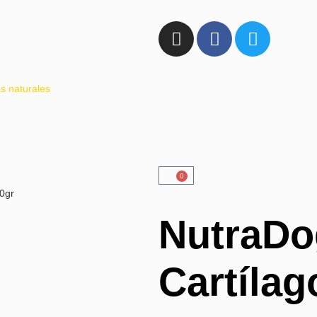
s naturales
0
00gr
NutraDo
Cartílag