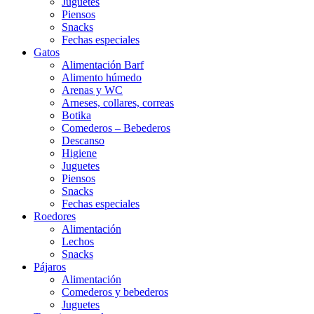
Juguetes
Piensos
Snacks
Fechas especiales
Gatos
Alimentación Barf
Alimento húmedo
Arenas y WC
Arneses, collares, correas
Botika
Comederos – Bebederos
Descanso
Higiene
Juguetes
Piensos
Snacks
Fechas especiales
Roedores
Alimentación
Lechos
Snacks
Pájaros
Alimentación
Comederos y bebederos
Juguetes