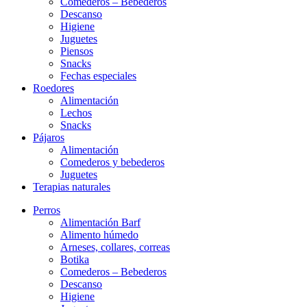
Comederos – Bebederos
Descanso
Higiene
Juguetes
Piensos
Snacks
Fechas especiales
Roedores
Alimentación
Lechos
Snacks
Pájaros
Alimentación
Comederos y bebederos
Juguetes
Terapias naturales
Perros
Alimentación Barf
Alimento húmedo
Arneses, collares, correas
Botika
Comederos – Bebederos
Descanso
Higiene