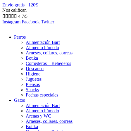
Envío gratis +120€
Nos califican





4.7/5
Instagram
Facebook
Twitter
Perros
Alimentación Barf
Alimento húmedo
Arneses, collares, correas
Botika
Comederos – Bebederos
Descanso
Higiene
Juguetes
Piensos
Snacks
Fechas especiales
Gatos
Alimentación Barf
Alimento húmedo
Arenas y WC
Arneses, collares, correas
Botika