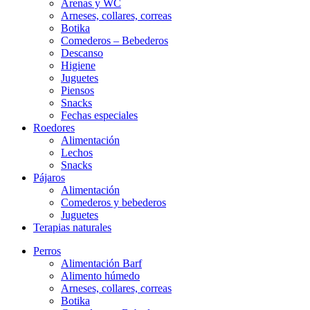
Arenas y WC
Arneses, collares, correas
Botika
Comederos – Bebederos
Descanso
Higiene
Juguetes
Piensos
Snacks
Fechas especiales
Roedores
Alimentación
Lechos
Snacks
Pájaros
Alimentación
Comederos y bebederos
Juguetes
Terapias naturales
Perros
Alimentación Barf
Alimento húmedo
Arneses, collares, correas
Botika