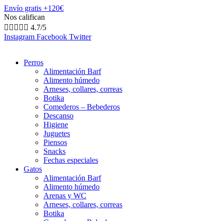
Envío gratis +120€
Nos califican





4.7/5
Instagram
Facebook
Twitter
Perros
Alimentación Barf
Alimento húmedo
Arneses, collares, correas
Botika
Comederos – Bebederos
Descanso
Higiene
Juguetes
Piensos
Snacks
Fechas especiales
Gatos
Alimentación Barf
Alimento húmedo
Arenas y WC
Arneses, collares, correas
Botika