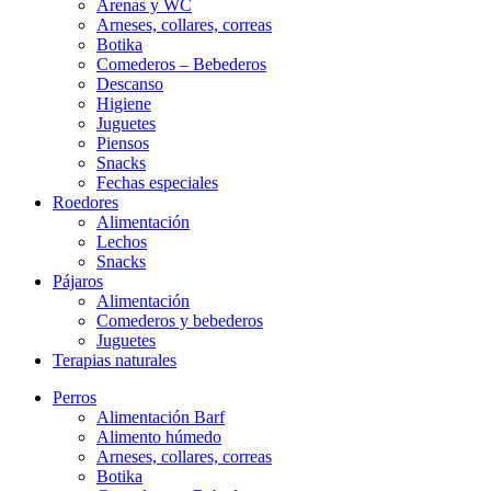
Arenas y WC
Arneses, collares, correas
Botika
Comederos – Bebederos
Descanso
Higiene
Juguetes
Piensos
Snacks
Fechas especiales
Roedores
Alimentación
Lechos
Snacks
Pájaros
Alimentación
Comederos y bebederos
Juguetes
Terapias naturales
Perros
Alimentación Barf
Alimento húmedo
Arneses, collares, correas
Botika