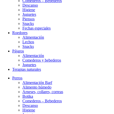
Comederos – Bebederos
Descanso
Higiene
Juguetes
Piensos
Snacks
Fechas especiales
Roedores
Alimentación
Lechos
Snacks
Pájaros
Alimentación
Comederos y bebederos
Juguetes
Terapias naturales
Perros
Alimentación Barf
Alimento húmedo
Arneses, collares, correas
Botika
Comederos – Bebederos
Descanso
Higiene