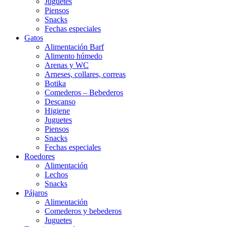
Juguetes
Piensos
Snacks
Fechas especiales
Gatos
Alimentación Barf
Alimento húmedo
Arenas y WC
Arneses, collares, correas
Botika
Comederos – Bebederos
Descanso
Higiene
Juguetes
Piensos
Snacks
Fechas especiales
Roedores
Alimentación
Lechos
Snacks
Pájaros
Alimentación
Comederos y bebederos
Juguetes