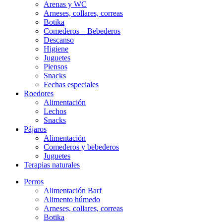
Arenas y WC
Arneses, collares, correas
Botika
Comederos – Bebederos
Descanso
Higiene
Juguetes
Piensos
Snacks
Fechas especiales
Roedores
Alimentación
Lechos
Snacks
Pájaros
Alimentación
Comederos y bebederos
Juguetes
Terapias naturales
Perros
Alimentación Barf
Alimento húmedo
Arneses, collares, correas
Botika