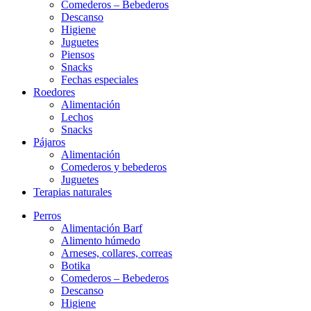
Comederos – Bebederos
Descanso
Higiene
Juguetes
Piensos
Snacks
Fechas especiales
Roedores
Alimentación
Lechos
Snacks
Pájaros
Alimentación
Comederos y bebederos
Juguetes
Terapias naturales
Perros
Alimentación Barf
Alimento húmedo
Arneses, collares, correas
Botika
Comederos – Bebederos
Descanso
Higiene