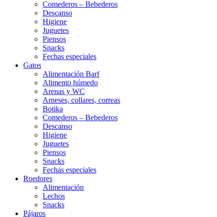
Comederos – Bebederos
Descanso
Higiene
Juguetes
Piensos
Snacks
Fechas especiales
Gatos
Alimentación Barf
Alimento húmedo
Arenas y WC
Arneses, collares, correas
Botika
Comederos – Bebederos
Descanso
Higiene
Juguetes
Piensos
Snacks
Fechas especiales
Roedores
Alimentación
Lechos
Snacks
Pájaros