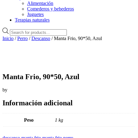
Alimentación
Comederos y bebederos
Juguetes
Terapias naturales
Búsqueda
de
Inicio
/
Perro
/
Descanso
/ Manta Frio, 90*50, Azul
productos
Manta Frio, 90*50, Azul
by
Información adicional
Peso
1 kg
descanso
,
manta frio
,
manta frio perro