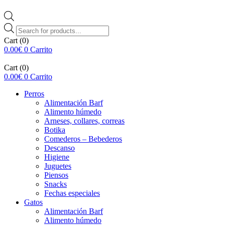
Búsqueda
de
Cart
(0)
productos
0.00
€
0
Carrito
Cart
(0)
0.00
€
0
Carrito
Perros
Alimentación Barf
Alimento húmedo
Arneses, collares, correas
Botika
Comederos – Bebederos
Descanso
Higiene
Juguetes
Piensos
Snacks
Fechas especiales
Gatos
Alimentación Barf
Alimento húmedo