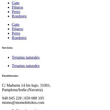
Gato
Pájaros
Perro
Roedores
Gato
Pájaros
Perro
Roedores
Servicios
Terapias naturales
Terapias naturales
Encuéntranos
C/ Mañueta 14 bis bajo. 31001.
Pamplona/Iruña (Navarra).
948 045 228 | 659 088 105
momo@momobitxitos.com