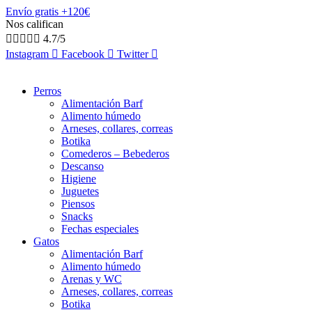
Envío gratis +120€
Nos califican





4.7/5
Instagram
Facebook
Twitter
Perros
Alimentación Barf
Alimento húmedo
Arneses, collares, correas
Botika
Comederos – Bebederos
Descanso
Higiene
Juguetes
Piensos
Snacks
Fechas especiales
Gatos
Alimentación Barf
Alimento húmedo
Arenas y WC
Arneses, collares, correas
Botika