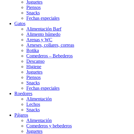
Juguetes
Piensos
Snacks
Fechas especiales
Gatos
Alimentación Barf
Alimento húmedo
Arenas y WC
Arneses, collares, correas
Botika
Comederos – Bebederos
Descanso
Higiene
Juguetes
Piensos
Snacks
Fechas especiales
Roedores
Alimentación
Lechos
Snacks
Pájaros
Alimentación
Comederos y bebederos
Juguetes