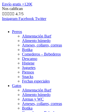
Envío gratis +120€
Nos califican





4.7/5
Instagram
Facebook
Twitter
Perros
Alimentación Barf
Alimento húmedo
Arneses, collares, correas
Botika
Comederos – Bebederos
Descanso
Higiene
Juguetes
Piensos
Snacks
Fechas especiales
Gatos
Alimentación Barf
Alimento húmedo
Arenas y WC
Arneses, collares, correas
Botika