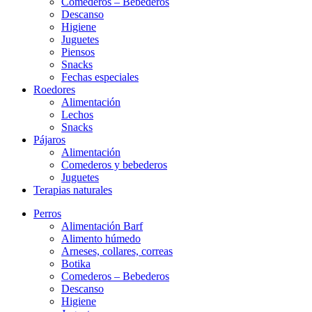
Comederos – Bebederos
Descanso
Higiene
Juguetes
Piensos
Snacks
Fechas especiales
Roedores
Alimentación
Lechos
Snacks
Pájaros
Alimentación
Comederos y bebederos
Juguetes
Terapias naturales
Perros
Alimentación Barf
Alimento húmedo
Arneses, collares, correas
Botika
Comederos – Bebederos
Descanso
Higiene