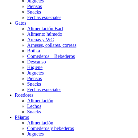
Juguetes
Piensos
Snacks
Fechas especiales
Gatos
Alimentación Barf
Alimento húmedo
Arenas y WC
Arneses, collares, correas
Botika
Comederos – Bebederos
Descanso
Higiene
Juguetes
Piensos
Snacks
Fechas especiales
Roedores
Alimentación
Lechos
Snacks
Pájaros
Alimentación
Comederos y bebederos
Juguetes