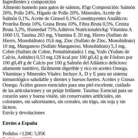
Ingredientes y composición
Alimento humedo para gatos de salmon, 85gr Composición: Salmón
26%, Pollo 24%, Hígado de Pollo 20%, Minerales, Aceite de
Salmón 0,1%, Aceite de Girasol 0,1%.Constituyentes Analíticos:
Proteína Bruta 10%, Grasa Bruta 10%, Fibra Bruta 0,5%, Ceniza
Bruta 3,2%, Humedad 75%.Aditivos Nutricionales/kg: Vitamina A
1000 UI, Taurina 265 mg, Vitamina E 20 mg, Hierro (Sulfato de
Hierro, Monohidrato) 10,6 mg, Zinc (Sulfato de Zinc, Monohidrato)
10 mg, Manganeso (Sulfato Manganoso, Monohidrato) 5,3 mg,
Cobre (Sulfato de Cobre, Pentahidratado) 1 mg, Yodo (Yodato de
Calcio, Anhidro) 0,53 mg.128 kcal por 100 g0,42 g de Fósforo por
100 g0,49 g de Calcio por 100 g Salmón del Atlántico delicioso:
altamente nutritivo, fácilmente digerible y rico en aceites Omega.
Vitaminas y Minerales Vitales: Incluye A, D y E para un sistema
inmunológico saludable y dientes y huesos fuertes. Aceites y Grasas
Omega: Ácidos grasos esenciales para una piel excelente, cuidado
de las articulaciones y un pelaje brillante. Taurina: Esencial para un
corazón sano y buena visión. sin conservantes artificiales, sin
colorantes, sin saborizantes, sin cereales, sin trigo, sin soja y sin
lácteos.
Envío y devoluciones
Envíos a España
Pedidos <120€: 5,95€