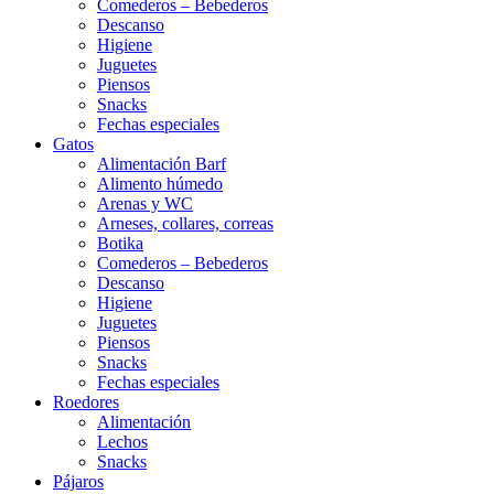
Comederos – Bebederos
Descanso
Higiene
Juguetes
Piensos
Snacks
Fechas especiales
Gatos
Alimentación Barf
Alimento húmedo
Arenas y WC
Arneses, collares, correas
Botika
Comederos – Bebederos
Descanso
Higiene
Juguetes
Piensos
Snacks
Fechas especiales
Roedores
Alimentación
Lechos
Snacks
Pájaros