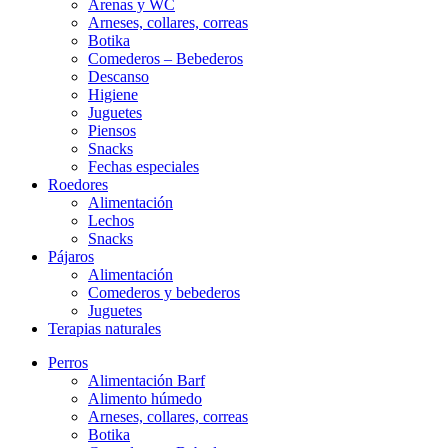
Arenas y WC
Arneses, collares, correas
Botika
Comederos – Bebederos
Descanso
Higiene
Juguetes
Piensos
Snacks
Fechas especiales
Roedores
Alimentación
Lechos
Snacks
Pájaros
Alimentación
Comederos y bebederos
Juguetes
Terapias naturales
Perros
Alimentación Barf
Alimento húmedo
Arneses, collares, correas
Botika