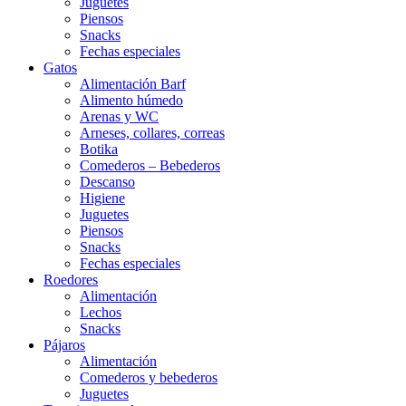
Juguetes
Piensos
Snacks
Fechas especiales
Gatos
Alimentación Barf
Alimento húmedo
Arenas y WC
Arneses, collares, correas
Botika
Comederos – Bebederos
Descanso
Higiene
Juguetes
Piensos
Snacks
Fechas especiales
Roedores
Alimentación
Lechos
Snacks
Pájaros
Alimentación
Comederos y bebederos
Juguetes