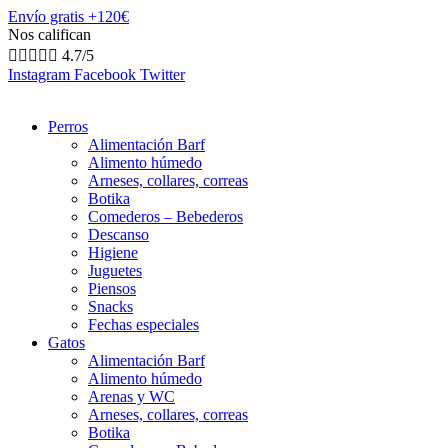
Envío gratis +120€
Nos califican





4.7/5
Instagram
Facebook
Twitter
Perros
Alimentación Barf
Alimento húmedo
Arneses, collares, correas
Botika
Comederos – Bebederos
Descanso
Higiene
Juguetes
Piensos
Snacks
Fechas especiales
Gatos
Alimentación Barf
Alimento húmedo
Arenas y WC
Arneses, collares, correas
Botika