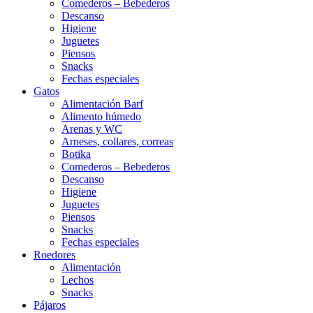
Comederos – Bebederos
Descanso
Higiene
Juguetes
Piensos
Snacks
Fechas especiales
Gatos
Alimentación Barf
Alimento húmedo
Arenas y WC
Arneses, collares, correas
Botika
Comederos – Bebederos
Descanso
Higiene
Juguetes
Piensos
Snacks
Fechas especiales
Roedores
Alimentación
Lechos
Snacks
Pájaros