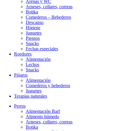
Arenas y WC
Arneses, collares, correas
Botika
Comederos – Bebederos
Descanso
Higiene
Juguetes
Piensos
Snacks
Fechas especiales
Roedores
Alimentación
Lechos
Snacks
Pájaros
Alimentación
Comederos y bebederos
Juguetes
Terapias naturales
Perros
Alimentación Barf
Alimento húmedo
Arneses, collares, correas
Botika