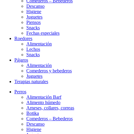
Comederos – Bebederos
Descanso
Higiene
Juguetes
Piensos
Snacks
Fechas especiales
Roedores
Alimentación
Lechos
Snacks
Pájaros
Alimentación
Comederos y bebederos
Juguetes
Terapias naturales
Perros
Alimentación Barf
Alimento húmedo
Arneses, collares, correas
Botika
Comederos – Bebederos
Descanso
Higiene