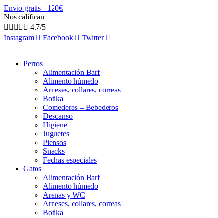
Envío gratis +120€
Nos califican





4.7/5
Instagram
Facebook
Twitter
Perros
Alimentación Barf
Alimento húmedo
Arneses, collares, correas
Botika
Comederos – Bebederos
Descanso
Higiene
Juguetes
Piensos
Snacks
Fechas especiales
Gatos
Alimentación Barf
Alimento húmedo
Arenas y WC
Arneses, collares, correas
Botika