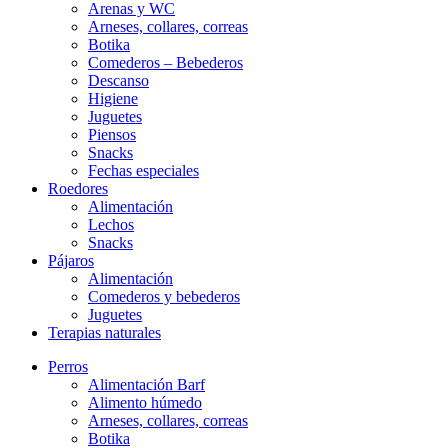
Arenas y WC
Arneses, collares, correas
Botika
Comederos – Bebederos
Descanso
Higiene
Juguetes
Piensos
Snacks
Fechas especiales
Roedores
Alimentación
Lechos
Snacks
Pájaros
Alimentación
Comederos y bebederos
Juguetes
Terapias naturales
Perros
Alimentación Barf
Alimento húmedo
Arneses, collares, correas
Botika