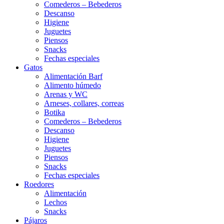
Comederos – Bebederos
Descanso
Higiene
Juguetes
Piensos
Snacks
Fechas especiales
Gatos
Alimentación Barf
Alimento húmedo
Arenas y WC
Arneses, collares, correas
Botika
Comederos – Bebederos
Descanso
Higiene
Juguetes
Piensos
Snacks
Fechas especiales
Roedores
Alimentación
Lechos
Snacks
Pájaros