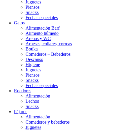
Juguetes
Piensos
Snacks
Fechas especiales
Gatos
Alimentación Barf
Alimento húmedo
Arenas y WC
Arneses, collares, correas
Botika
Comederos – Bebederos
Descanso
Higiene
Juguetes
Piensos
Snacks
Fechas especiales
Roedores
Alimentación
Lechos
Snacks
Pájaros
Alimentación
Comederos y bebederos
Juguetes