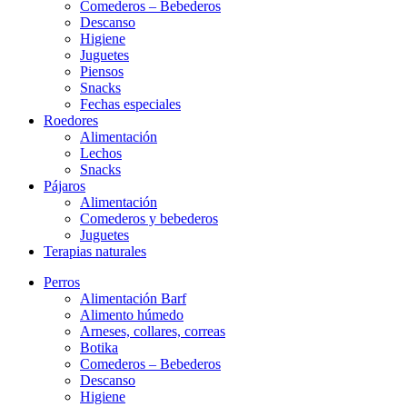
Comederos – Bebederos
Descanso
Higiene
Juguetes
Piensos
Snacks
Fechas especiales
Roedores
Alimentación
Lechos
Snacks
Pájaros
Alimentación
Comederos y bebederos
Juguetes
Terapias naturales
Perros
Alimentación Barf
Alimento húmedo
Arneses, collares, correas
Botika
Comederos – Bebederos
Descanso
Higiene