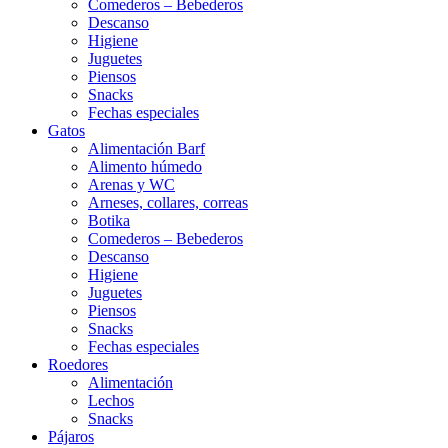
Comederos – Bebederos
Descanso
Higiene
Juguetes
Piensos
Snacks
Fechas especiales
Gatos
Alimentación Barf
Alimento húmedo
Arenas y WC
Arneses, collares, correas
Botika
Comederos – Bebederos
Descanso
Higiene
Juguetes
Piensos
Snacks
Fechas especiales
Roedores
Alimentación
Lechos
Snacks
Pájaros