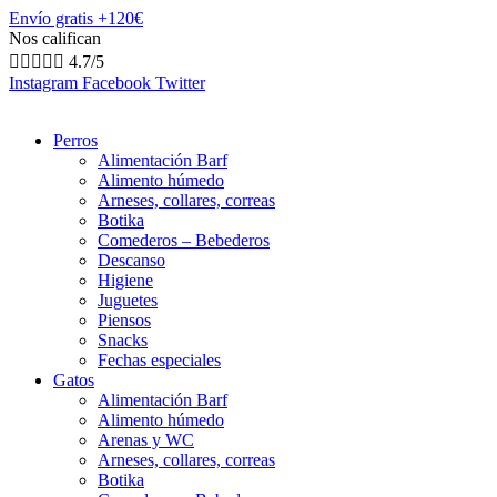
Envío gratis +120€
Nos califican





4.7/5
Instagram
Facebook
Twitter
Perros
Alimentación Barf
Alimento húmedo
Arneses, collares, correas
Botika
Comederos – Bebederos
Descanso
Higiene
Juguetes
Piensos
Snacks
Fechas especiales
Gatos
Alimentación Barf
Alimento húmedo
Arenas y WC
Arneses, collares, correas
Botika