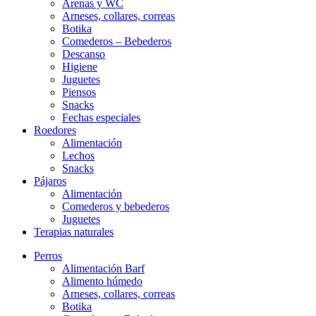
Arenas y WC
Arneses, collares, correas
Botika
Comederos – Bebederos
Descanso
Higiene
Juguetes
Piensos
Snacks
Fechas especiales
Roedores
Alimentación
Lechos
Snacks
Pájaros
Alimentación
Comederos y bebederos
Juguetes
Terapias naturales
Perros
Alimentación Barf
Alimento húmedo
Arneses, collares, correas
Botika