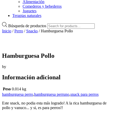
Alimentación
Comederos y bebederos
Juguetes
Terapias naturales
Búsqueda de productos
Inicio
/
Perro
/
Snacks
/ Hamburguesa Pollo
Hamburguesa Pollo
by
Información adicional
Peso
0.014 kg
hamburguesa perro
,
hamburguesa perruno
,
snack para perros
Este snack, no podia esta más logrado! A la rica hamburguesa de
pollo y vanuco... y si, es para perros!!