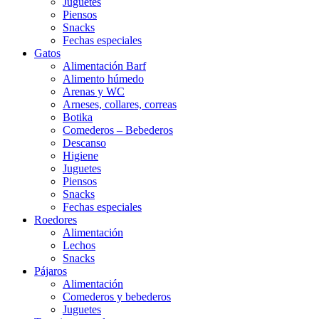
Juguetes
Piensos
Snacks
Fechas especiales
Gatos
Alimentación Barf
Alimento húmedo
Arenas y WC
Arneses, collares, correas
Botika
Comederos – Bebederos
Descanso
Higiene
Juguetes
Piensos
Snacks
Fechas especiales
Roedores
Alimentación
Lechos
Snacks
Pájaros
Alimentación
Comederos y bebederos
Juguetes