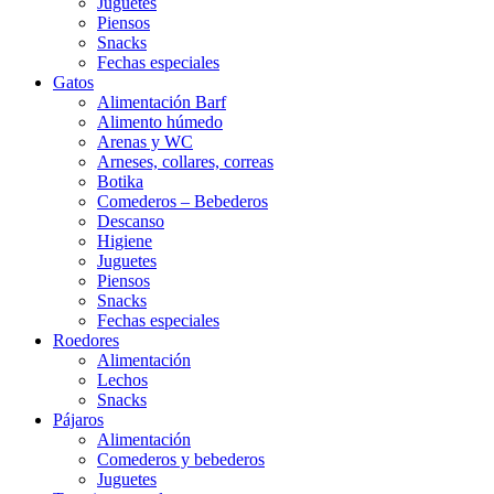
Juguetes
Piensos
Snacks
Fechas especiales
Gatos
Alimentación Barf
Alimento húmedo
Arenas y WC
Arneses, collares, correas
Botika
Comederos – Bebederos
Descanso
Higiene
Juguetes
Piensos
Snacks
Fechas especiales
Roedores
Alimentación
Lechos
Snacks
Pájaros
Alimentación
Comederos y bebederos
Juguetes