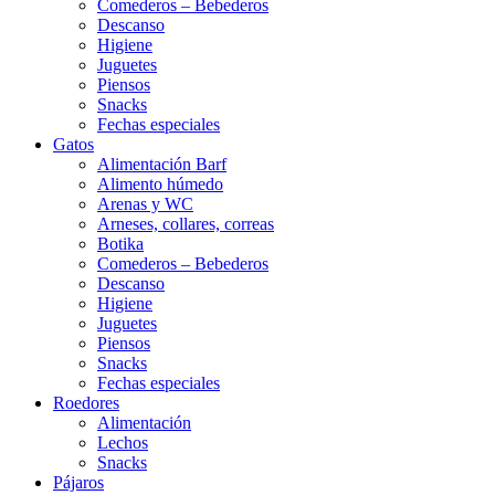
Comederos – Bebederos
Descanso
Higiene
Juguetes
Piensos
Snacks
Fechas especiales
Gatos
Alimentación Barf
Alimento húmedo
Arenas y WC
Arneses, collares, correas
Botika
Comederos – Bebederos
Descanso
Higiene
Juguetes
Piensos
Snacks
Fechas especiales
Roedores
Alimentación
Lechos
Snacks
Pájaros