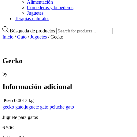
Alimentación
Comederos y bebederos
Juguetes
Terapias naturales
Búsqueda de productos
Inicio
/
Gato
/
Juguetes
/ Gecko
Gecko
by
Información adicional
Peso
0.0012 kg
gecko gato
,
juguete gato
,
peluche gato
Juguete para gatos
6.50
€