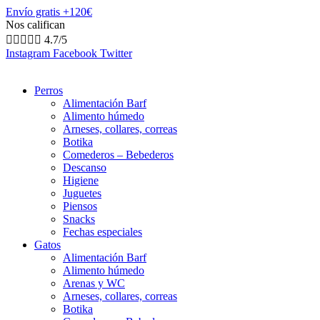
Envío gratis +120€
Nos califican





4.7/5
Instagram
Facebook
Twitter
Perros
Alimentación Barf
Alimento húmedo
Arneses, collares, correas
Botika
Comederos – Bebederos
Descanso
Higiene
Juguetes
Piensos
Snacks
Fechas especiales
Gatos
Alimentación Barf
Alimento húmedo
Arenas y WC
Arneses, collares, correas
Botika