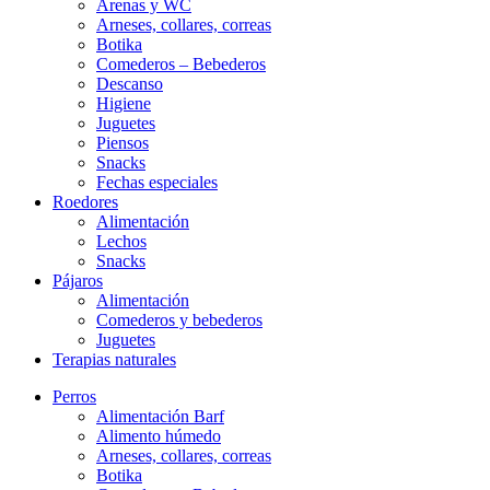
Arenas y WC
Arneses, collares, correas
Botika
Comederos – Bebederos
Descanso
Higiene
Juguetes
Piensos
Snacks
Fechas especiales
Roedores
Alimentación
Lechos
Snacks
Pájaros
Alimentación
Comederos y bebederos
Juguetes
Terapias naturales
Perros
Alimentación Barf
Alimento húmedo
Arneses, collares, correas
Botika