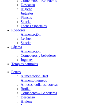
Comederos – Bebederos
Descanso
Higiene
Juguetes
Piensos
Snacks
Fechas especiales
Roedores
Alimentación
Lechos
Snacks
Pájaros
Alimentación
Comederos y bebederos
Juguetes
Terapias naturales
Perros
Alimentación Barf
Alimento húmedo
Arneses, collares, correas
Botika
Comederos – Bebederos
Descanso
Higiene