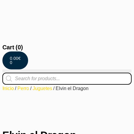
Cart
(0)
0.00
€
0
Inicio
/
Perro
/
Juguetes
/ Elvin el Dragon