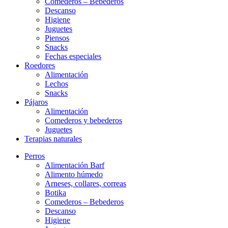
Comederos – Bebederos
Descanso
Higiene
Juguetes
Piensos
Snacks
Fechas especiales
Roedores
Alimentación
Lechos
Snacks
Pájaros
Alimentación
Comederos y bebederos
Juguetes
Terapias naturales
Perros
Alimentación Barf
Alimento húmedo
Arneses, collares, correas
Botika
Comederos – Bebederos
Descanso
Higiene