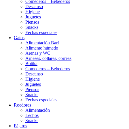
Comederos – Bebederos
Descanso
Higiene
Juguetes
Piensos
Snacks
Fechas especiales
Gatos
Alimentación Barf
Alimento húmedo
Arenas y WC
Arneses, collares, correas
Botika
Comederos – Bebederos
Descanso
Higiene
Juguetes
Piensos
Snacks
Fechas especiales
Roedores
Alimentación
Lechos
Snacks
Pájaros