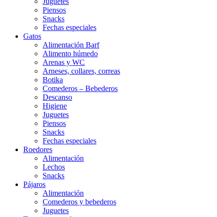
Juguetes
Piensos
Snacks
Fechas especiales
Gatos
Alimentación Barf
Alimento húmedo
Arenas y WC
Arneses, collares, correas
Botika
Comederos – Bebederos
Descanso
Higiene
Juguetes
Piensos
Snacks
Fechas especiales
Roedores
Alimentación
Lechos
Snacks
Pájaros
Alimentación
Comederos y bebederos
Juguetes