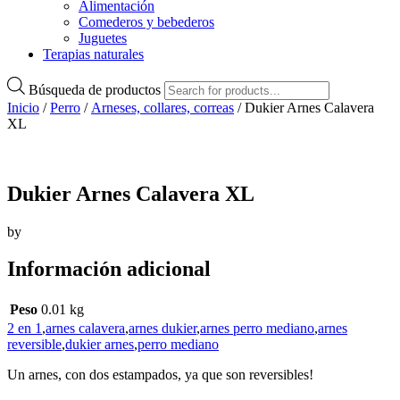
Alimentación
Comederos y bebederos
Juguetes
Terapias naturales
Búsqueda de productos
Inicio
/
Perro
/
Arneses, collares, correas
/ Dukier Arnes Calavera
XL
Dukier Arnes Calavera XL
by
Información adicional
Peso
0.01 kg
2 en 1
,
arnes calavera
,
arnes dukier
,
arnes perro mediano
,
arnes
reversible
,
dukier arnes
,
perro mediano
Un arnes, con dos estampados, ya que son reversibles!