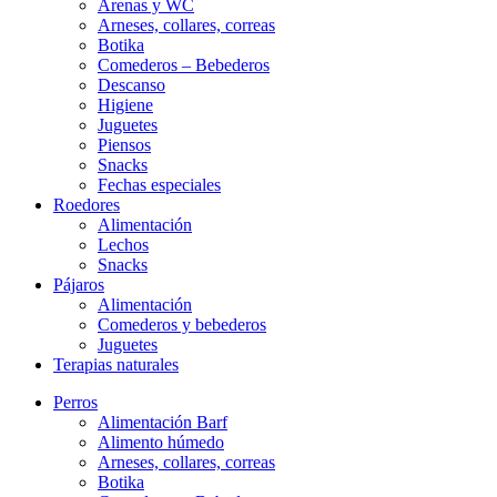
Arenas y WC
Arneses, collares, correas
Botika
Comederos – Bebederos
Descanso
Higiene
Juguetes
Piensos
Snacks
Fechas especiales
Roedores
Alimentación
Lechos
Snacks
Pájaros
Alimentación
Comederos y bebederos
Juguetes
Terapias naturales
Perros
Alimentación Barf
Alimento húmedo
Arneses, collares, correas
Botika