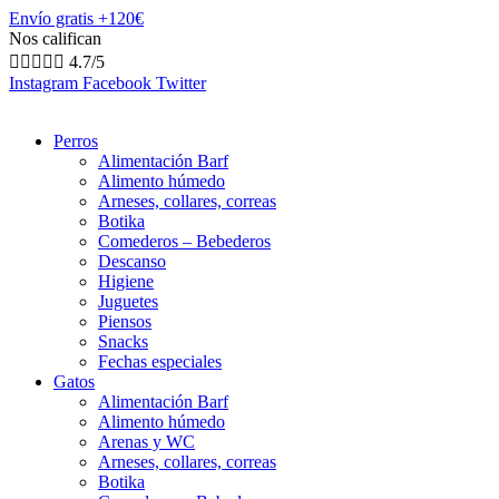
Envío gratis +120€
Nos califican





4.7/5
Instagram
Facebook
Twitter
Perros
Alimentación Barf
Alimento húmedo
Arneses, collares, correas
Botika
Comederos – Bebederos
Descanso
Higiene
Juguetes
Piensos
Snacks
Fechas especiales
Gatos
Alimentación Barf
Alimento húmedo
Arenas y WC
Arneses, collares, correas
Botika