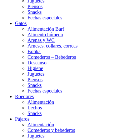
Juguetes
Piensos
Snacks
Fechas especiales
Gatos
Alimentación Barf
Alimento húmedo
Arenas y WC
Arneses, collares, correas
Botika
Comederos – Bebederos
Descanso
Higiene
Juguetes
Piensos
Snacks
Fechas especiales
Roedores
Alimentación
Lechos
Snacks
Pájaros
Alimentación
Comederos y bebederos
Juguetes