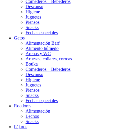
Comederos – Bebederos
Descanso
Higiene
Juguetes
Piensos
Snacks
Fechas especiales
Gatos
Alimentación Barf
Alimento húmedo
Arenas y WC
Arneses, collares, correas
Botika
Comederos – Bebederos
Descanso
Higiene
Juguetes
Piensos
Snacks
Fechas especiales
Roedores
Alimentación
Lechos
Snacks
Pájaros