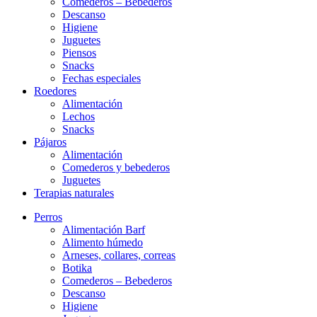
Comederos – Bebederos
Descanso
Higiene
Juguetes
Piensos
Snacks
Fechas especiales
Roedores
Alimentación
Lechos
Snacks
Pájaros
Alimentación
Comederos y bebederos
Juguetes
Terapias naturales
Perros
Alimentación Barf
Alimento húmedo
Arneses, collares, correas
Botika
Comederos – Bebederos
Descanso
Higiene