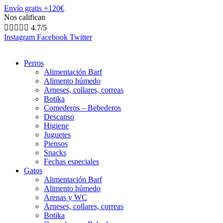
Envío gratis +120€
Nos califican





4.7/5
Instagram
Facebook
Twitter
Perros
Alimentación Barf
Alimento húmedo
Arneses, collares, correas
Botika
Comederos – Bebederos
Descanso
Higiene
Juguetes
Piensos
Snacks
Fechas especiales
Gatos
Alimentación Barf
Alimento húmedo
Arenas y WC
Arneses, collares, correas
Botika