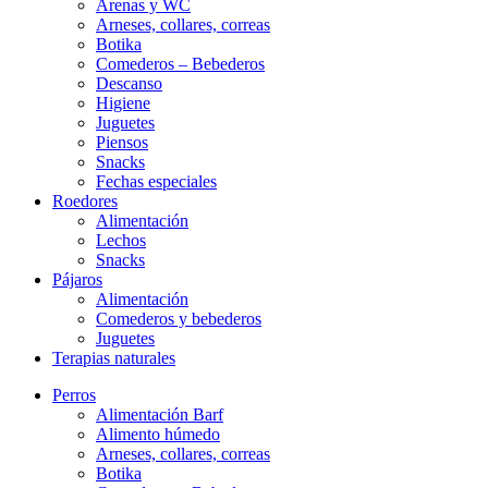
Arenas y WC
Arneses, collares, correas
Botika
Comederos – Bebederos
Descanso
Higiene
Juguetes
Piensos
Snacks
Fechas especiales
Roedores
Alimentación
Lechos
Snacks
Pájaros
Alimentación
Comederos y bebederos
Juguetes
Terapias naturales
Perros
Alimentación Barf
Alimento húmedo
Arneses, collares, correas
Botika