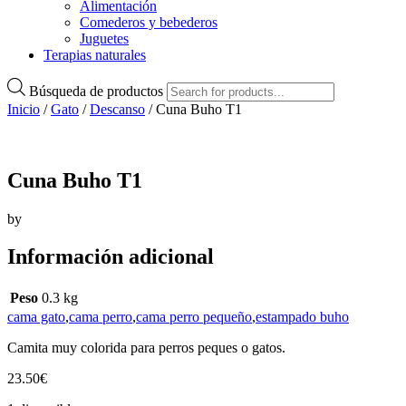
Alimentación
Comederos y bebederos
Juguetes
Terapias naturales
Búsqueda de productos
Inicio
/
Gato
/
Descanso
/ Cuna Buho T1
Cuna Buho T1
by
Información adicional
Peso
0.3 kg
cama gato
,
cama perro
,
cama perro pequeño
,
estampado buho
Camita muy colorida para perros peques o gatos.
23.50
€