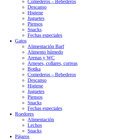
Comederos – Bebederos
Descanso
Higiene
Juguetes
Piensos
Snacks
Fechas especiales
Gatos
Alimentación Barf
Alimento húmedo
Arenas y WC
Arneses, collares, correas
Botika
Comederos – Bebederos
Descanso
Higiene
Juguetes
Piensos
Snacks
Fechas especiales
Roedores
Alimentación
Lechos
Snacks
Pájaros