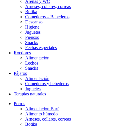
Arenas y WC
Arneses, collares, correas
Botika
Comederos – Bebederos
Descanso
Higiene
Juguetes
Piensos
Snacks
Fechas especiales
Roedores
Alimentación
Lechos
Snacks
Pájaros
Alimentación
Comederos y bebederos
Juguetes
Terapias naturales
Perros
Alimentación Barf
Alimento húmedo
Arneses, collares, correas
Botika