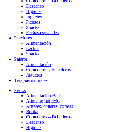
Comederos – Bebederos
Descanso
Higiene
Juguetes
Piensos
Snacks
Fechas especiales
Roedores
Alimentación
Lechos
Snacks
Pájaros
Alimentación
Comederos y bebederos
Juguetes
Terapias naturales
Perros
Alimentación Barf
Alimento húmedo
Arneses, collares, correas
Botika
Comederos – Bebederos
Descanso
Higiene