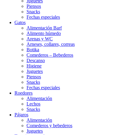
Juguetes
Piensos
Snacks
Fechas especiales
Gatos
Alimentación Barf
Alimento húmedo
Arenas y WC
Arneses, collares, correas
Botika
Comederos – Bebederos
Descanso
Higiene
Juguetes
Piensos
Snacks
Fechas especiales
Roedores
Alimentación
Lechos
Snacks
Pájaros
Alimentación
Comederos y bebederos
Juguetes