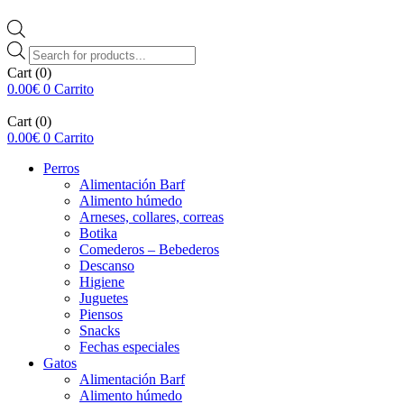
Búsqueda
de
Cart
(0)
productos
0.00
€
0
Carrito
Cart
(0)
0.00
€
0
Carrito
Perros
Alimentación Barf
Alimento húmedo
Arneses, collares, correas
Botika
Comederos – Bebederos
Descanso
Higiene
Juguetes
Piensos
Snacks
Fechas especiales
Gatos
Alimentación Barf
Alimento húmedo