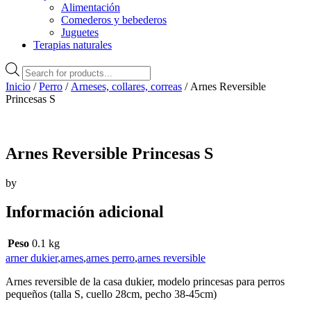
Alimentación
Comederos y bebederos
Juguetes
Terapias naturales
Búsqueda
de
Inicio
/
Perro
/
Arneses, collares, correas
/ Arnes Reversible
productos
Princesas S
Arnes Reversible Princesas S
by
Información adicional
Peso
0.1 kg
arner dukier
,
arnes
,
arnes perro
,
arnes reversible
Arnes reversible de la casa dukier, modelo princesas para perros
pequeños (talla S, cuello 28cm, pecho 38-45cm)