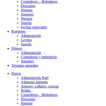
Comederos – Bebederos
Descanso
Higiene
Juguetes
Piensos
Snacks
Fechas especiales
Roedores
Alimentación
Lechos
Snacks
Pájaros
Alimentación
Comederos y bebederos
Juguetes
Terapias naturales
Perros
Alimentación Barf
Alimento húmedo
Arneses, collares, correas
Botika
Comederos – Bebederos
Descanso
Higiene