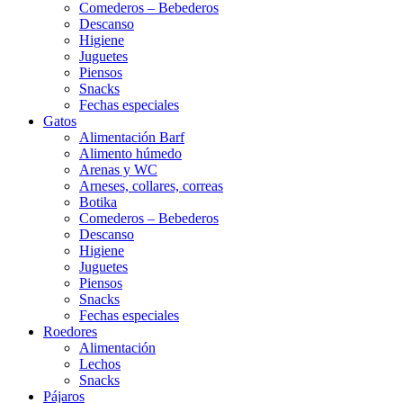
Comederos – Bebederos
Descanso
Higiene
Juguetes
Piensos
Snacks
Fechas especiales
Gatos
Alimentación Barf
Alimento húmedo
Arenas y WC
Arneses, collares, correas
Botika
Comederos – Bebederos
Descanso
Higiene
Juguetes
Piensos
Snacks
Fechas especiales
Roedores
Alimentación
Lechos
Snacks
Pájaros