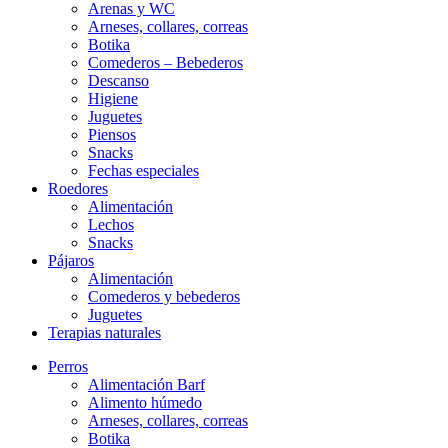
Arenas y WC
Arneses, collares, correas
Botika
Comederos – Bebederos
Descanso
Higiene
Juguetes
Piensos
Snacks
Fechas especiales
Roedores
Alimentación
Lechos
Snacks
Pájaros
Alimentación
Comederos y bebederos
Juguetes
Terapias naturales
Perros
Alimentación Barf
Alimento húmedo
Arneses, collares, correas
Botika