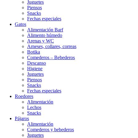
Juguetes
Piensos
Snacks
Fechas especiales
Gatos
Alimentación Barf
Alimento húmedo
Arenas y WC
Arneses, collares, correas
Botika
Comederos – Bebederos
Descanso
Higiene
Juguetes
Piensos
Snacks
Fechas especiales
Roedores
Alimentación
Lechos
Snacks
Pájaros
Alimentación
Comederos y bebederos
Juguetes