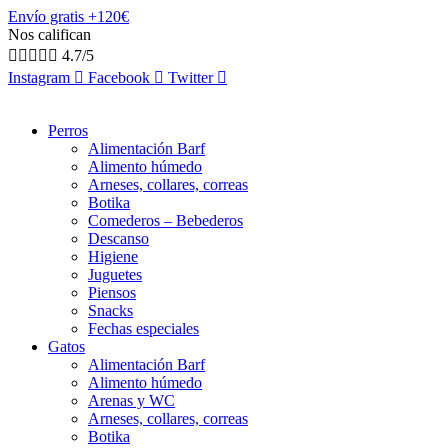
Envío gratis +120€
Nos califican





4.7/5
Instagram
Facebook
Twitter
Perros
Alimentación Barf
Alimento húmedo
Arneses, collares, correas
Botika
Comederos – Bebederos
Descanso
Higiene
Juguetes
Piensos
Snacks
Fechas especiales
Gatos
Alimentación Barf
Alimento húmedo
Arenas y WC
Arneses, collares, correas
Botika